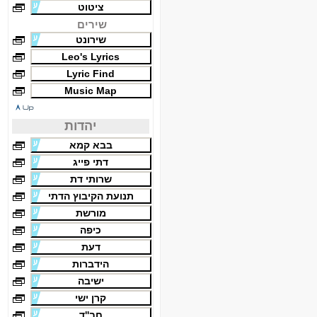
ציטוט
שירים
שירונט
Leo's Lyrics
Lyric Find
Music Map
יהדות
בבא קמא
דתי פייג
שרותי דת
תנועת הקיבוץ הדתי
מורשת
כיפה
דעת
הידברות
ישיבה
קרן ישי
חב''ד