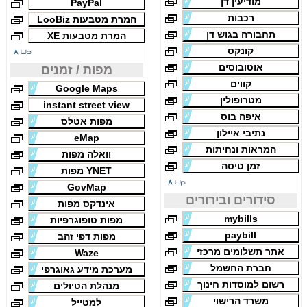
מודיעין דן
PayPal
רכבות
המרת מטבעות LooBiz
תחבורה בגוש דן
המרת מטבעות XE
קונקס
אוטובוסים
מפות / זמנים
קווים
Google Maps
מטרופולין
instant street view
איפה בוס
מפות אטלס
נתיבי איילון
eMap
המראות ונחיתות
וואלה מפות
זמן טיסה
YNET מפות
GovMap
סידורים ובירורים
אינדקס מפות
mybills
מפות טופוגרפיות
paybill
מפות דפי זהב
אתר תשלומים מרכזי
Waze
חברת החשמל
מערכת מידע גאוגרפי
רשום למוסדות חינוך
מנהלת הטיולים
משרד הרישוי
למטייל