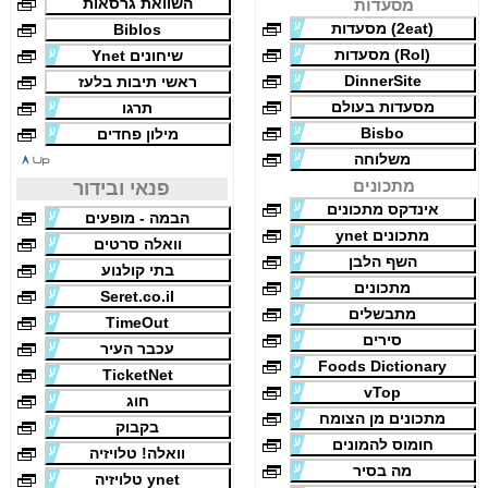
השוואת גרסאות
מסעדות
(2eat) מסעדות
Biblos
(Rol) מסעדות
שיחונים Ynet
DinnerSite
ראשי תיבות בלעז
מסעדות בעולם
תרגו
Bisbo
מילון פחדים
משלוחה
מתכונים
פנאי ובידור
אינדקס מתכונים
הבמה - מופעים
מתכונים ynet
וואלה סרטים
השף הלבן
בתי קולנוע
מתכונים
Seret.co.il
מתבשלים
TimeOut
סירים
עכבר העיר
Foods Dictionary
TicketNet
vTop
חוג
מתכונים מן הצומח
בקבוק
חומוס להמונים
וואלה! טלויזיה
מה בסיר
ynet טלויזיה