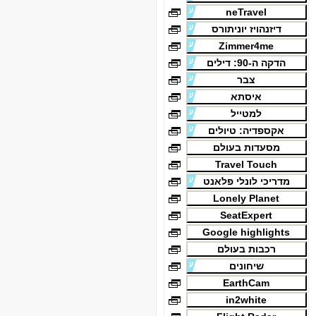
neTravel
דיזנהויז יוניתורס
Zimmer4me
הדקה ה-90: דילים
צבר
איסתא
למטייל
אקספדיה: טיולים
מסעדות בעולם
Travel Touch
מדריכי לונלי פלאנט
Lonely Planet
SeatExpert
Google highlights
רכבות בעולם
שיחונים
EarthCam
in2white