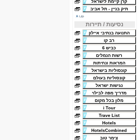
קרן קיימת לישראל
תיק בניין - תל אביב
נסיעות / תיירות
התנועה בנתיבי איילון
רב קו
כביש 6
רשות הנמלים
המראות ונחיתות
קונסוליות בישראל
קונסוליות בעולם
נגישות ישראל
מדריך מפה לבילוי
מלון בכל מקום
i Tour
Trave List
Hotels
HotelsCombined
צימר טוב