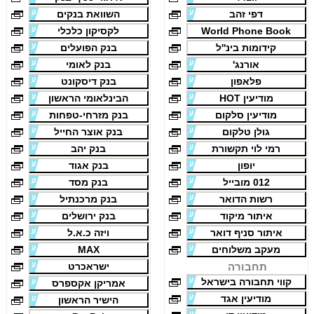
דפי זהב
השוואת בנקים
World Phone Book
לקסיקון כלכלי
קידומות בינ''ל
בנק הפועלים
אורנג'
בנק לאומי
פלאפון
בנק דיסקונט
מודיעין HOT
הבינלאומי הראשון
מודיעין סלקום
בנק מזרחי-טפחות
גולן טלקום
בנק אוצר החייל
רמי לוי תקשורת
בנק יהב
יופון
בנק אגוד
012 מובייל
בנק מסד
רשות הדואר
בנק מרכנתיל
איתור מיקוד
בנק ירושלים
איתור סניף דואר
ויזה כ.א.ל
מעקב משלוחים
MAX
תחבורה
ישראכרט
קווי תחבורה בישראל
אמריקן אקספרס
מודיעין אגד
הישיר הראשון