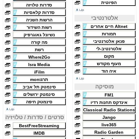
הפיוטית
סדרות טלויזה
סדרות קלאסיות
אלטרנטיבי
הרשות השניה
Altnet חיים אחרים
רשות השידור
תמורות
נשיונל גאוגרפיק
פנאן אלטרנטיבי
מה קורה
אלטרנטיב-לי
רשת
מקום
Where2Go
מעוף מקודש
Isra Media
איה הוד
iFilm
תרגוmon
מוסיקה
סינמטק תל אביב
סינמטק ירושלים
FM1
סינמטק חיפה
אינדקס תחנות רדיו
Classical Radio Stations
סרטים / סדרות / טלויזיה
Jango
live365
BestFreeStreaming
Radio Garden
IMDB