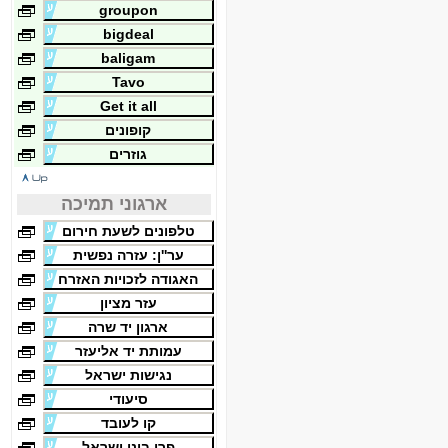
groupon
bigdeal
baligam
Tavo
Get it all
קופונים
גוזרים
ארגוני תמיכה
טלפונים לשעת חירום
ער''ן: עזרה נפשית
האגודה לזכויות האזרח
עזר מציון
ארגון יד שרה
עמותת יד אליעזר
נגישות ישראל
סיעודי
קו לעובד
פרו בונו ישראל