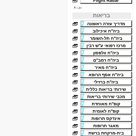
Flight Radar
בריאות
מדריך עזרה ראשונה
ביה''ח איכילוב
ביה''ח תל-השומר
מרכז רפואי ע''ש רבין
ביה''ח וולפסון
ביה''ח רמב''ם
ביה''ח מאיר
ביה''ח אסף הרופא
ביה''ח ברזילי
שירותי בריאות כללית
מכבי שירותי בריאות
קופ''ח מאוחדת
קופ''ח לאומית
אינדקס תרופות
מאגר תרופות
בית-מרקחת ברשת