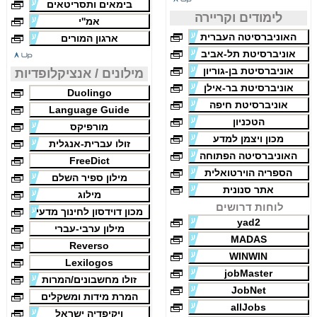
בימאים ותסריטאים
לימודים וקריירה
אמ''י
האוניברסיטה העברית
ארגון המורים
אוניברסיטת תל-אביב
אוניברסיטת בן-גוריון
מילונים / אנציקלופדיות
אוניברסיטת בר-אילן
Duolingo
אוניברסיטת חיפה
Language Guide
הטכניון
מורפיקס
מכון ויצמן למדע
זולו עברית-אנגלית
האוניברסיטה הפתוחה
FreeDict
הספריה הוירטואלית
מילון ספיר השלם
אתר סנונית
מילוג
לוחות דרושים
מכון דוידסון לחינוך מדעי
yad2
מילון ערבי-עברי
MADAS
Reverso
WINWIN
Lexilogos
jobMaster
זולו מחשבונים/המרות
JobNet
המרת מידות ומשקלים
allJobs
ויקיפדיה ישראל