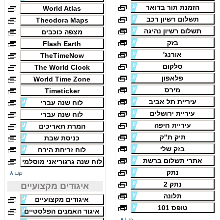
הזמנת תור בדואר
World Atlas
תשלום רשיון רכב
Theodora Maps
תשלום רשיון נהיגה
מצפה כוכבים
בזק
Flash Earth
אורנג'
TheTimeNow
סלקום
The World Clock
פלאפון
World Time Zone
מירס
Timeticker
עיריית תל אביב
לוח שנה עברי
עיריית ירושלים
לוח שנה עברי
עיריית חיפה
המרת תאריכים
תיק ת"ק
כניסת שבת
בזק שלי
לוח זריחת הירח
אתרי תשלום ברשת
לוח שנה גרגוריאני מוסלמי
נתק
נתק 2
איגודים מקצועיים
תלונה
איגודים מקצועיים
טופס 101
איגוד האמנים הפלסטיים