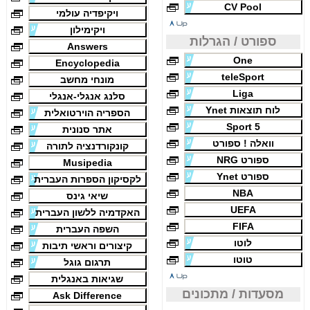
CV Pool
ויקיפדיה עולמי
ויקימילון
ספורט / הגרלות
Answers
One
Encyclopedia
teleSport
מונחי מחשב
Liga
סלנג אנגלי-אנגלי
לוח תוצאות Ynet
הספריה הוירטואלית
Sport 5
אתר סנונית
וואלה ! ספורט
קונקורדנציה לתורה
ספורט NRG
Musipedia
ספורט Ynet
לקסיקון הספרות העברית
NBA
שיאי גינס
UEFA
האקדמיה ללשון העברית
FIFA
השפה העברית
לוטו
קיצורים וראשי תיבות
טוטו
תרגום גוגל
שגיאות באנגלית
מסעדות / מתכונים
Ask Difference