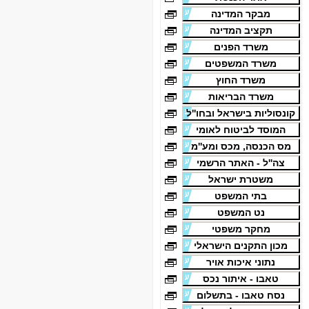
מבקר המדינה
תקציב המדינה
משרד הפנים
משרד המשפטים
משרד החוץ
משרד הבריאות
קונסוליות בישראל ובחו''ל
המוסד לביטוח לאומי
מס הכנסה, מכס ומע''מ
צה''ל - האתר הרשמי
משטרת ישראל
בתי המשפט
נט המשפט
מחקר משפטי
מכון התקנים הישראלי
נתוני איכות אויר
טאבו - איתור נכס
נסח טאבו - בתשלום