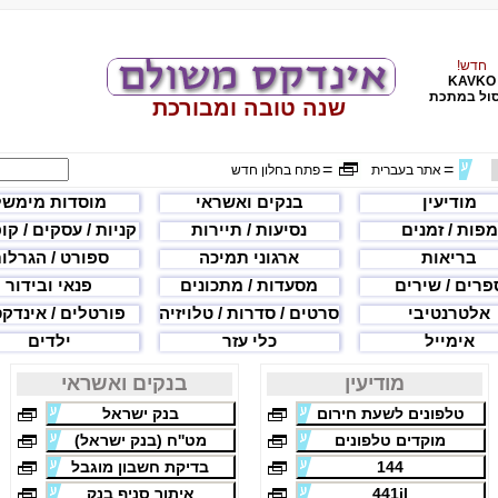
חדש!
KAVKO
ול במתכת
שנה טובה ומבורכת
=
=
אתר בעברית
פתח בחלון חדש
מודיעין
בנקים ואשראי
מוסדות מימשל
מפות / זמנים
נסיעות / תיירות
קניות / עסקים / קו
בריאות
ארגוני תמיכה
ספורט / הגרלו
פרים / שירים
מסעדות / מתכונים
פנאי ובידור
אלטרנטיבי
סרטים / סדרות / טלויזיה
פורטלים / אינדק
אימייל
כלי עזר
ילדים
מודיעין
בנקים ואשראי
טלפונים לשעת חירום
בנק ישראל
מוקדים טלפונים
מט''ח (בנק ישראל)
144
בדיקת חשבון מוגבל
441il
איתור סניף בנק