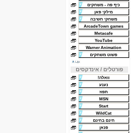
כיף פה - משחקים
מילקי פאן
משחקי חשיבה
ArcadeTown games
Metacafe
YouTube
Warner Animation
פשוט משחקים
פורטלים / אינדקסים
וואלה!
נענע
תפוז
MSN
Start
WildCat
חינם בחינם
פנאן