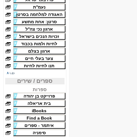
נעמ''ת
האגודה למלחמה בסרטן
סרטן: אחת מתשע
ארגון נכי צה''ל
זכויות הנכים בישראל
לחיות ולמות בכבוד
ארגון בצלם
צער בעלי חיים
תנו לחיות לחיות
ספרים / שירים
ספרות
פרוייקט בן יהודה
בית אריאלה
iBooks
Find a Book
איתמר - ספרים
סימניה