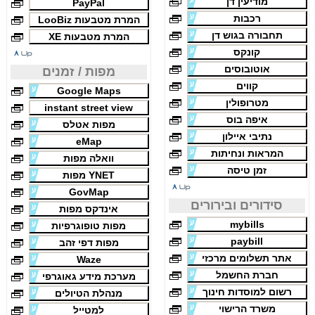
מודיעין דן
PayPal
רכבות
המרת מטבעות LooBiz
תחבורה בגוש דן
המרת מטבעות XE
קונקס
אוטובוסים
מפות / זמנים
קווים
Google Maps
מטרופולין
instant street view
איפה בוס
מפות אטלס
נתיבי איילון
eMap
המראות ונחיתות
וואלה מפות
זמן טיסה
YNET מפות
GovMap
סידורים ובירורים
אינדקס מפות
mybills
מפות טופוגרפיות
paybill
מפות דפי זהב
אתר תשלומים מרכזי
Waze
חברת החשמל
מערכת מידע גאוגרפי
רשום למוסדות חינוך
מנהלת הטיולים
משרד הרישוי
למטייל