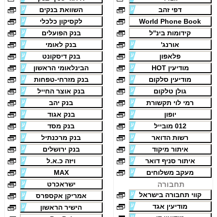
דפי זהב
השוואת בנקים
World Phone Book
לקסיקון כלכלי
קידומות בינ''ל
בנק הפועלים
אורנג'
בנק לאומי
פלאפון
בנק דיסקונט
מודיעין HOT
הבינלאומי הראשון
מודיעין סלקום
בנק מזרחי-טפחות
גולן טלקום
בנק אוצר החייל
רמי לוי תקשורת
בנק יהב
יופון
בנק אגוד
012 מובייל
בנק מסד
רשות הדואר
בנק מרכנתיל
איתור מיקוד
בנק ירושלים
איתור סניף דואר
ויזה כ.א.ל
מעקב משלוחים
MAX
תחבורה
ישראכרט
קווי תחבורה בישראל
אמריקן אקספרס
מודיעין אגד
הישיר הראשון