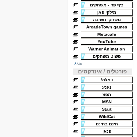
כיף פה - משחקים
מילקי פאן
משחקי חשיבה
ArcadeTown games
Metacafe
YouTube
Warner Animation
פשוט משחקים
פורטלים / אינדקסים
וואלה!
נענע
תפוז
MSN
Start
WildCat
חינם בחינם
פנאן