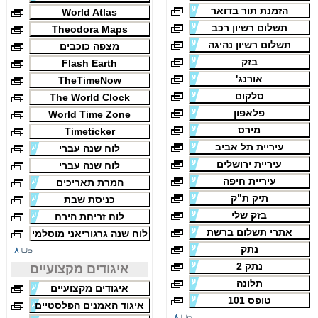
הזמנת תור בדואר
World Atlas
תשלום רשיון רכב
Theodora Maps
תשלום רשיון נהיגה
מצפה כוכבים
בזק
Flash Earth
אורנג'
TheTimeNow
סלקום
The World Clock
פלאפון
World Time Zone
מירס
Timeticker
עיריית תל אביב
לוח שנה עברי
עיריית ירושלים
לוח שנה עברי
עיריית חיפה
המרת תאריכים
תיק ת"ק
כניסת שבת
בזק שלי
לוח זריחת הירח
אתרי תשלום ברשת
לוח שנה גרגוריאני מוסלמי
נתק
נתק 2
איגודים מקצועיים
תלונה
איגודים מקצועיים
טופס 101
איגוד האמנים הפלסטיים