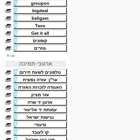
groupon
bigdeal
baligam
Tavo
Get it all
קופונים
גוזרים
ארגוני תמיכה
טלפונים לשעת חירום
ער''ן: עזרה נפשית
האגודה לזכויות האזרח
עזר מציון
ארגון יד שרה
עמותת יד אליעזר
נגישות ישראל
סיעודי
קו לעובד
פרו בונו ישראל