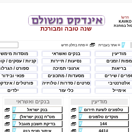
חדש!
KAVKO
ול במתכת
שנה טובה ומבורכת
=
=
אתר בעברית
פתח בחלון חדש
מודיעין
בנקים ואשראי
מוסדות מימשל
מפות / זמנים
נסיעות / תיירות
קניות / עסקים / קו
בריאות
ארגוני תמיכה
ספורט / הגרלו
פרים / שירים
מסעדות / מתכונים
פנאי ובידור
אלטרנטיבי
סרטים / סדרות / טלויזיה
פורטלים / אינדק
אימייל
כלי עזר
ילדים
מודיעין
בנקים ואשראי
טלפונים לשעת חירום
בנק ישראל
מוקדים טלפונים
מט''ח (בנק ישראל)
144
בדיקת חשבון מוגבל
441il
איתור סניף בנק