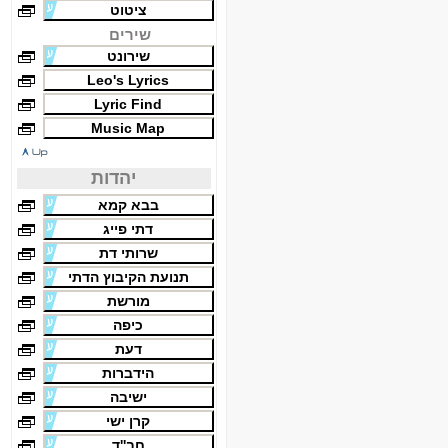
ציטוט
שירים
שירונט
Leo's Lyrics
Lyric Find
Music Map
יהדות
בבא קמא
דתי פייג
שרותי דת
תנועת הקיבוץ הדתי
מורשת
כיפה
דעת
הידברות
ישיבה
קרן ישי
חב''ד