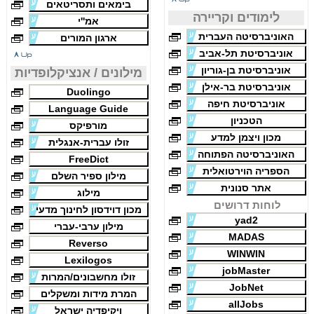
בימאים ותסריטאים
לימודים וקריירה
אמ''י
האוניברסיטה העברית
ארגון המורים
אוניברסיטת תל-אביב
אוניברסיטת בן-גוריון
מילונים / אנציקלופדיות
אוניברסיטת בר-אילן
Duolingo
אוניברסיטת חיפה
Language Guide
הטכניון
מורפיקס
מכון ויצמן למדע
זולו עברית-אנגלית
האוניברסיטה הפתוחה
FreeDict
הספריה הוירטואלית
מילון ספיר השלם
אתר סנונית
מילוג
לוחות דרושים
מכון דוידסון לחינוך מדעי
yad2
מילון ערבי-עברי
MADAS
Reverso
WINWIN
Lexilogos
jobMaster
זולו מחשבונים/המרות
JobNet
המרת מידות ומשקלים
allJobs
ויקיפדיה ישראל