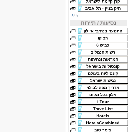
קרן קיימת לישראל
תיק בניין - תל אביב
נסיעות / תיירות
התנועה בנתיבי איילון
רב קו
כביש 6
רשות הנמלים
המראות ונחיתות
קונסוליות בישראל
קונסוליות בעולם
נגישות ישראל
מדריך מפה לבילוי
מלון בכל מקום
i Tour
Trave List
Hotels
HotelsCombined
צימר טוב