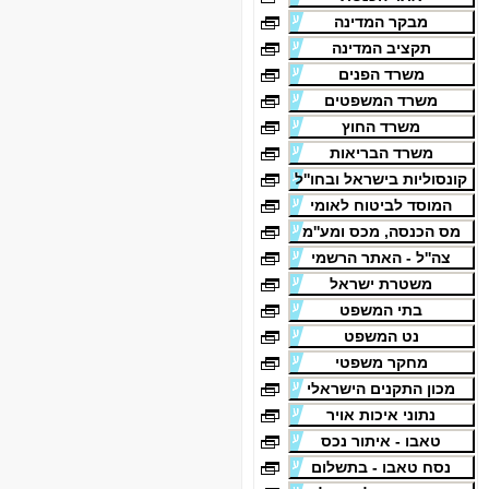
מבקר המדינה
תקציב המדינה
משרד הפנים
משרד המשפטים
משרד החוץ
משרד הבריאות
קונסוליות בישראל ובחו''ל
המוסד לביטוח לאומי
מס הכנסה, מכס ומע''מ
צה''ל - האתר הרשמי
משטרת ישראל
בתי המשפט
נט המשפט
מחקר משפטי
מכון התקנים הישראלי
נתוני איכות אויר
טאבו - איתור נכס
נסח טאבו - בתשלום