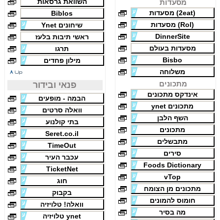
השוואת גרסאות
מסעדות
(2eat) מסעדות
Biblos
(Rol) מסעדות
שיחונים Ynet
DinnerSite
ראשי תיבות בלעז
מסעדות בעולם
תרגו
Bisbo
מילון פחדים
משלוחה
מתכונים
פנאי ובידור
אינדקס מתכונים
הבמה - מופעים
מתכונים ynet
וואלה סרטים
השף הלבן
בתי קולנוע
מתכונים
Seret.co.il
מתבשלים
TimeOut
סירים
עכבר העיר
Foods Dictionary
TicketNet
vTop
חוג
מתכונים מן הצומח
בקבוק
חומוס להמונים
וואלה! טלויזיה
מה בסיר
ynet טלויזיה