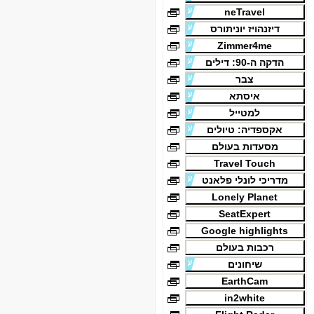
neTravel
דיזנהויז יוניתורס
Zimmer4me
הדקה ה-90: דילים
צבר
איסתא
למטייל
אקספדיה: טיולים
מסעדות בעולם
Travel Touch
מדריכי לונלי פלאנט
Lonely Planet
SeatExpert
Google highlights
רכבות בעולם
שיחונים
EarthCam
in2white