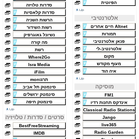
הפיוטית
סדרות טלויזה
סדרות קלאסיות
אלטרנטיבי
הרשות השניה
Altnet חיים אחרים
רשות השידור
תמורות
נשיונל גאוגרפיק
פנאן אלטרנטיבי
מה קורה
אלטרנטיב-לי
רשת
מקום
Where2Go
מעוף מקודש
Isra Media
איה הוד
iFilm
תרגוmon
מוסיקה
סינמטק תל אביב
סינמטק ירושלים
FM1
סינמטק חיפה
אינדקס תחנות רדיו
Classical Radio Stations
סרטים / סדרות / טלויזיה
Jango
live365
BestFreeStreaming
Radio Garden
IMDB