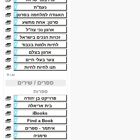
נעמ''ת
האגודה למלחמה בסרטן
סרטן: אחת מתשע
ארגון נכי צה''ל
זכויות הנכים בישראל
לחיות ולמות בכבוד
ארגון בצלם
צער בעלי חיים
תנו לחיות לחיות
ספרים / שירים
ספרות
פרוייקט בן יהודה
בית אריאלה
iBooks
Find a Book
איתמר - ספרים
סימניה