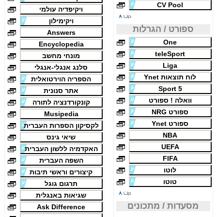
CV Pool
ויקיפדיה עולמי
ויקימילון
ספורט / הגרלות
Answers
One
Encyclopedia
teleSport
מונחי מחשב
Liga
סלנג אנגלי-אנגלי
לוח תוצאות Ynet
הספריה הוירטואלית
Sport 5
אתר סנונית
וואלה ! ספורט
קונקורדנציה לתורה
ספורט NRG
Musipedia
ספורט Ynet
לקסיקון הספרות העברית
NBA
שיאי גינס
UEFA
האקדמיה ללשון העברית
FIFA
השפה העברית
לוטו
קיצורים וראשי תיבות
טוטו
תרגום גוגל
שגיאות באנגלית
מסעדות / מתכונים
Ask Difference