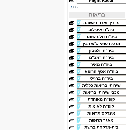
Flight Radar
בריאות
מדריך עזרה ראשונה
ביה''ח איכילוב
ביה''ח תל-השומר
מרכז רפואי ע''ש רבין
ביה''ח וולפסון
ביה''ח רמב''ם
ביה''ח מאיר
ביה''ח אסף הרופא
ביה''ח ברזילי
שירותי בריאות כללית
מכבי שירותי בריאות
קופ''ח מאוחדת
קופ''ח לאומית
אינדקס תרופות
מאגר תרופות
בית-מרקחת ברשת